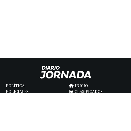
POLÍTICA
INICIO
POLICIALES
CLASIFICADOS
ECONOMIA
FÚNEBRES
DEPORTES
MAGAZINE
SAPIENS
INTERNACIONAL
ESPECTÁCULOS