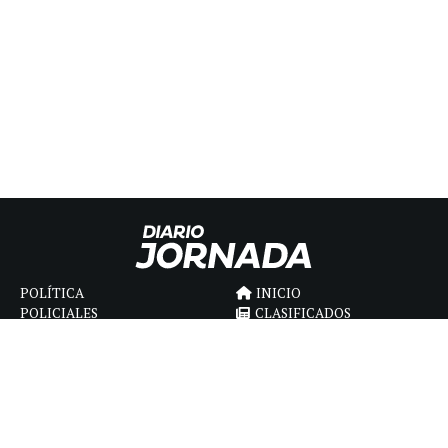
POLÍTICA
INICIO
POLICIALES
CLASIFICADOS
ECONOMIA
FÚNEBRES
DEPORTES
MAGAZINE
SAPIENS
INTERNACIONAL
ESPECTÁCULOS