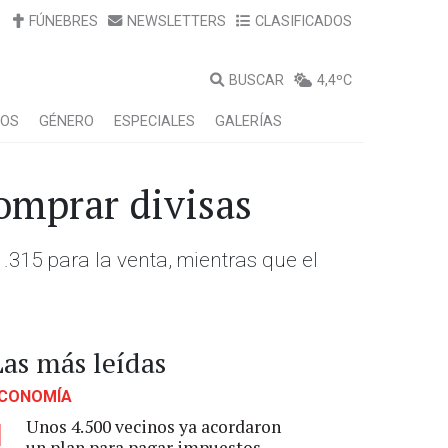
FÚNEBRES
NEWSLETTERS
CLASIFICADOS
BUSCAR
4,4ºC
LOS
GÉNERO
ESPECIALES
GALERÍAS
omprar divisas
.315 para la venta, mientras que el
Las más leídas
CONOMÍA
Unos 4.500 vecinos ya acordaron
1
un plan para pagar impuestos