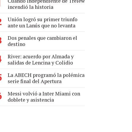
Cuando Independiente de Trelew
1
incendió la historia
Unión logró su primer triunfo
2
ante un Lanús que no levanta
Dos penales que cambiaron el
3
destino
River: acuerdo por Almada y
4
salidas de Lencina y Colidio
La ABECH programó la polémica
5
serie final del Apertura
Messi volvió a Inter Miami con
6
doblete y asistencia