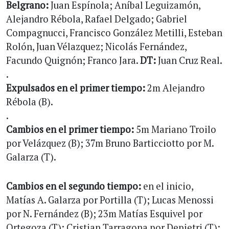
Belgrano:
Juan Espínola; Aníbal Leguizamón,
Alejandro Rébola, Rafael Delgado; Gabriel
Compagnucci, Francisco González Metilli, Esteban
Rolón, Juan Vélazquez; Nicolás Fernández,
Facundo Quignón; Franco Jara.
DT:
Juan Cruz Real.
.
Expulsados en el primer tiempo:
2m Alejandro
Rébola (B).
.
Cambios en el primer tiempo:
5m Mariano Troilo
por Velázquez (B); 37m Bruno Barticciotto por M.
Galarza (T).
Cambios en el segundo tiempo:
en el inicio,
Matías A. Galarza por Portilla (T); Lucas Menossi
por N. Fernández (B); 23m Matías Esquivel por
Ortegoza (T); Cristian Tarragona por Depietri (T);