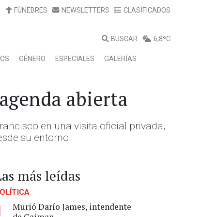
FÚNEBRES
NEWSLETTERS
CLASIFICADOS
BUSCAR
6,8ºC
LOS
GÉNERO
ESPECIALES
GALERÍAS
 agenda abierta
rancisco en una visita oficial privada,
desde su entorno.
Las más leídas
OLÍTICA
Murió Darío James, intendente
1
de Gaiman