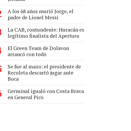
A los 68 años murió Jorge, el
2
padre de Lionel Messi
La CAB, contundente: Huracán es
3
legítimo finalista del Apertura
El Green Team de Dolavon
4
arrancó con todo
Se fue al mazo: el presidente de
5
Recoleta descartó jugar ante
Boca
Germinal igualó con Costa Brava
6
en General Pico