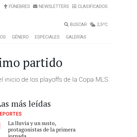
FÚNEBRES
NEWSLETTERS
CLASIFICADOS
BUSCAR
2,5ºC
LOS
GÉNERO
ESPECIALES
GALERÍAS
ximo partido
 inicio de los playoffs de la Copa MLS.
Las más leídas
EPORTES
La lluvia y un susto,
1
protagonistas de la primera
jornada