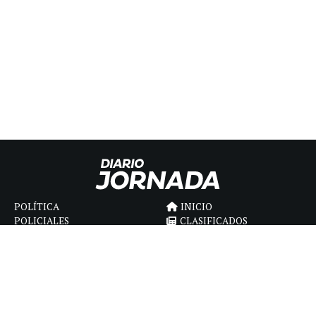
POLÍTICA
INICIO
POLICIALES
CLASIFICADOS
ECONOMIA
FÚNEBRES
DEPORTES
MAGAZINE
SAPIENS
INTERNACIONAL
ESPECTÁCULOS