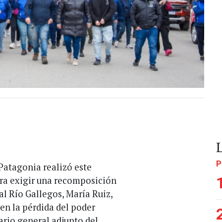
P
 Patagonia realizó este
ara exigir una recomposición
nal Río Gallegos, María Ruiz,
en la pérdida del poder
ario general adjunto del