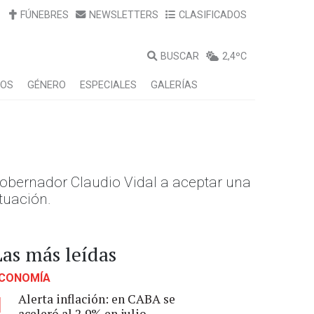
FÚNEBRES
NEWSLETTERS
CLASIFICADOS
BUSCAR
2,4ºC
LOS
GÉNERO
ESPECIALES
GALERÍAS
l gobernador Claudio Vidal a aceptar una
ituación.
Las más leídas
CONOMÍA
Alerta inflación: en CABA se
1
aceleró al 2,9% en julio