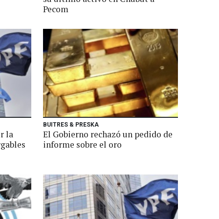
Pecom
BUITRES & PRESKA
r la
El Gobierno rechazó un pedido de
rgables
informe sobre el oro