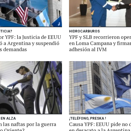
TICIA?
HIDROCARBUROS
or YPF: la Justicia de EEUU
YPF y SLB recorrieron ope
ió a Argentina y suspendió
en Loma Campana y firmar
as demandas
adhesión al IVM
 EN ALZA
¡TELÉFONO, PRESKA !
 las naftas por la guerra
Causa YPF: EEUU pide no d
o Oriente?
en desacato a la Argentina