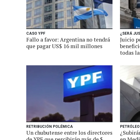
CASO YPF
¿SERÁ JUS
Fallo a favor: Argentina no tendrá
Juicio p
que pagar US$ 16 mil millones
benefic
todas l
RETRIBUCIÓN POLÉMICA
PETRÓLEO
Un chubutense entre los directores
¿Subirán
de YPF que percibirán más de $
en Medi