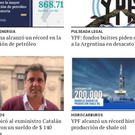
 ENERGÍA
PULSEADA LEGAL
na alcanzó un récord en la
YPF: fondos buitres piden 
ión de petróleo
a la Argentina en desacato
IOS
HIDROCARBUROS
bicó al exministro Catalán
YPF alcanzó un récord hist
con un sueldo de $ 140
producción de shale oil
s