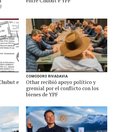
l
entre Chubut e YPF
F
COMODORO RIVADAVIA
Chubut e
Othar recibió apoyo político y
gremial por el conflicto con los
bienes de YPF