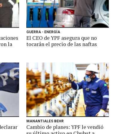
GUERRA - ENERGÍA
raciones
El CEO de YPF asegura que no
on la
tocarán el precio de las naftas
MANANTIALES BEHR
eclarar
Cambio de planes: YPF le vendió
su último activo en Chubut a