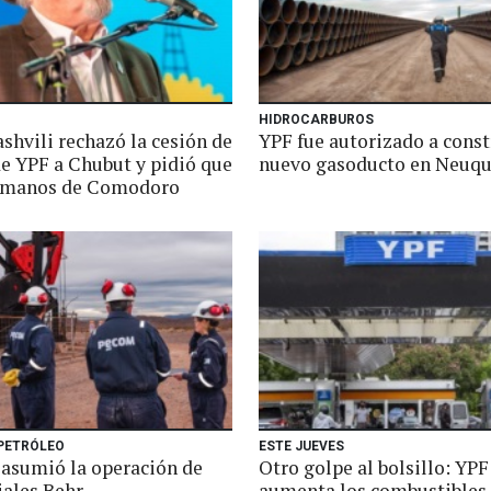
HIDROCARBUROS
shvili rechazó la cesión de
YPF fue autorizado a const
de YPF a Chubut y pidió que
nuevo gasoducto en Neuq
 manos de Comodoro
 PETRÓLEO
ESTE JUEVES
sumió la operación de
Otro golpe al bolsillo: YPF
ales Behr
aumenta los combustibles