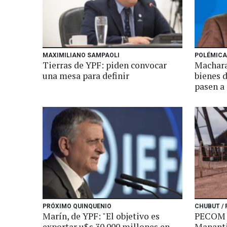
MAXIMILIANO SAMPAOLI
POLÉMICA
Tierras de YPF: piden convocar
Machara
una mesa para definir
bienes 
pasen a
PRÓXIMO QUINQUENIO
CHUBUT /
Marín, de YPF: "El objetivo es
PECOM a
exportar u$s 30.000 millones en
Mananti