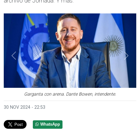
archivo de Jornada. Y más.
Anterior
Sigui
Garganta con arena. Dante Bowen, intendente.
30 NOV 2024 - 22:53
WhatsApp