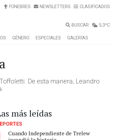
FÚNEBRES
NEWSLETTERS
CLASIFICADOS
BUSCAR
5,3ºC
LOS
GÉNERO
ESPECIALES
GALERÍAS
a
Toffoletti. De esta manera, Leandro
a.
Las más leídas
EPORTES
Cuando Independiente de Trelew
1
incendió la historia