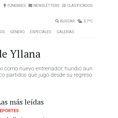
FÚNEBRES
NEWSLETTERS
CLASIFICADOS
BUSCAR
3,7ºC
LOS
GÉNERO
ESPECIALES
GALERÍAS
de Yllana
inski como nuevo entrenador, hundió aun
nco partidos que jugó desde su regreso
Las más leídas
EPORTES