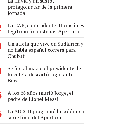
La lluvia y un susto,
1
protagonistas de la primera
jornada
La CAB, contundente: Huracán es
2
legítimo finalista del Apertura
Un atleta que vive en Sudáfrica y
3
no habla español correrá para
Chubut
Se fue al mazo: el presidente de
4
Recoleta descartó jugar ante
Boca
A los 68 años murió Jorge, el
5
padre de Lionel Messi
La ABECH programó la polémica
6
serie final del Apertura