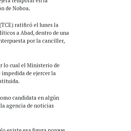
jera temporal en la
ón de Noboa.
TCE) ratificó el lunes la
íticos a Abad, dentro de una
terpuesta por la canciller,
r lo cual el Ministerio de
 impedida de ejercer la
tituida.
como candidata en algún
 la agencia de noticias
No existe esa figura porque