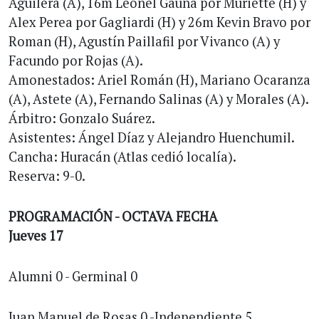
Aguilera (A), 16m Leonel Gauna por Muriette (H) y
Alex Perea por Gagliardi (H) y 26m Kevin Bravo por
Roman (H), Agustín Paillafil por Vivanco (A) y
Facundo por Rojas (A).
Amonestados: Ariel Román (H), Mariano Ocaranza
(A), Astete (A), Fernando Salinas (A) y Morales (A).
Árbitro: Gonzalo Suárez.
Asistentes: Ángel Díaz y Alejandro Huenchumil.
Cancha: Huracán (Atlas cedió localía).
Reserva: 9-0.
PROGRAMACIÓN - OCTAVA FECHA
Jueves 17
Alumni 0 - Germinal 0
Juan Manuel de Rosas 0 -Independiente 5