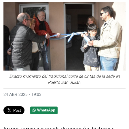
Anterior
Sigui
Exacto momento del tradicional corte de cintas de la sede en
Puerto San Julián.
24 ABR 2025 - 19:03
WhatsApp
En una jornada cargada de emoción, historia y