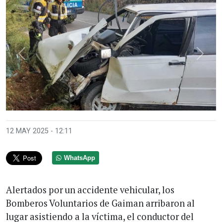
Anterior
Sigui
12 MAY 2025 - 12:11
WhatsApp
Alertados por un accidente vehicular, los
Bomberos Voluntarios de Gaiman arribaron al
lugar asistiendo a la víctima, el conductor del