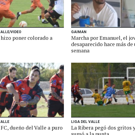
VALLE/VIDEO
GAIMAN
hizo poner colorado a
Marcha por Emanuel, el jo
desaparecido hace más de
semana
VALLE
LIGA DEL VALLE
FC, dueño del Valle a puro
La Ribera pegó dos gritos y
sumó a la punta