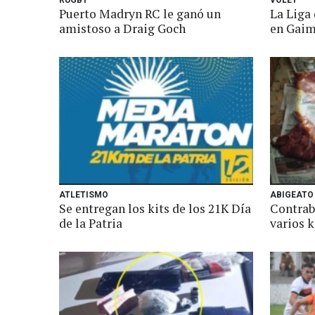
RUGBY
VÓLEY
Puerto Madryn RC le ganó un
La Liga 
amistoso a Draig Goch
en Gaim
ATLETISMO
ABIGEATO
Se entregan los kits de los 21K Día
Contrab
de la Patria
varios 