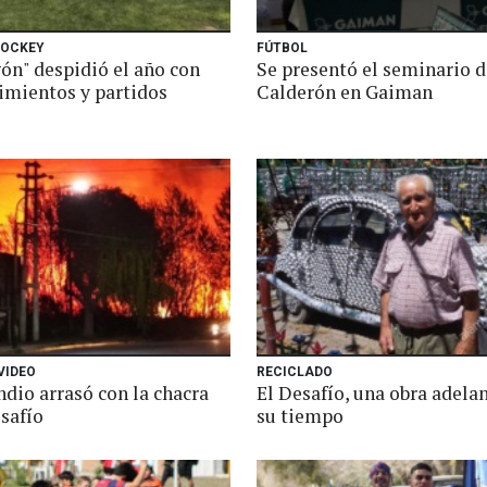
HOCKEY
FÚTBOL
ón" despidió el año con
Se presentó el seminario d
imientos y partidos
Calderón en Gaiman
VIDEO
RECICLADO
dio arrasó con la chacra
El Desafío, una obra adela
safío
su tiempo