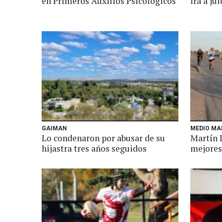
en Primeros Auxilios Psicológicos
irá a ju
GAIMAN
MEDIO MA
Lo condenaron por abusar de su
Martín L
hijastra tres años seguidos
mejores