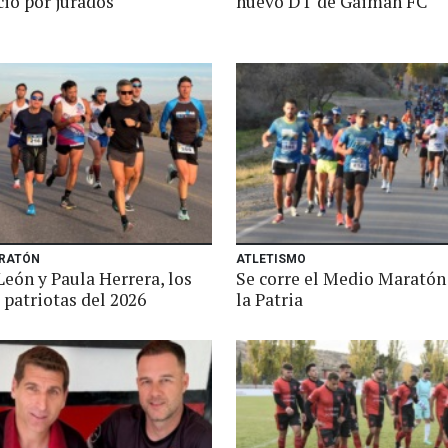
icio por jurados
nuevo DT de Gaiman FC
RATÓN
ATLETISMO
eón y Paula Herrera, los
Se corre el Medio Maratón
 patriotas del 2026
la Patria