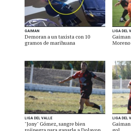
GAIMAN
LIGA DEL 
Demoran a un taxista con 10
Gaiman 
gramos de marihuana
Moreno
LIGA DEL VALLE
LIGA DEL 
"Jony" Gómez, sangre bien
Gaiman 
rojinegra para ganarle a Dolavon
gol