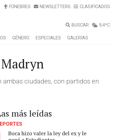
FÚNEBRES
NEWSLETTERS
CLASIFICADOS
BUSCAR
9,4ºC
LOS
GÉNERO
ESPECIALES
GALERÍAS
y Madryn
n ambas ciudades, con partidos en
Las más leídas
EPORTES
Boca hizo valer la ley del ex y le
1
ganó a Estudiantes