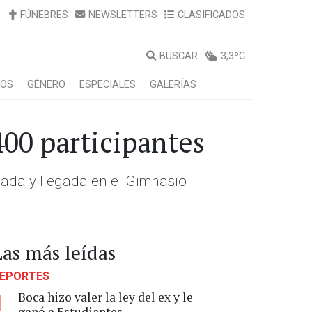
FÚNEBRES
NEWSLETTERS
CLASIFICADOS
BUSCAR
3,3ºC
LOS
GÉNERO
ESPECIALES
GALERÍAS
400 participantes
gada y llegada en el Gimnasio
Las más leídas
EPORTES
Boca hizo valer la ley del ex y le
1
ganó a Estudiantes