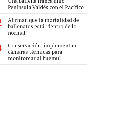
Una ballena franca unió
1
Península Valdés con el Pacífico
Afirman que la mortalidad de
2
ballenatos está "dentro de lo
normal"
Conservación: implementan
3
cámaras térmicas para
monitorear al huemul