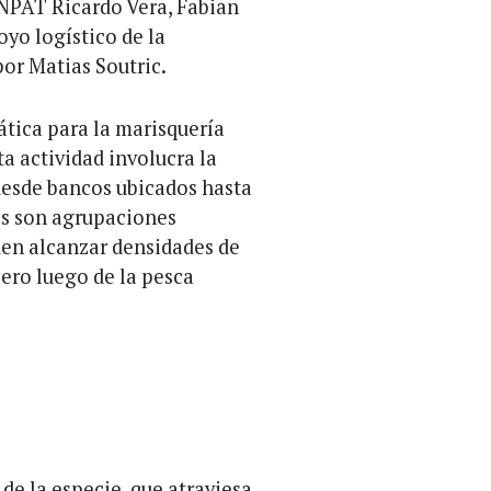
ENPAT Ricardo Vera, Fabian
oyo logístico de la
or Matias Soutric.
tica para la marisquería
ta actividad involucra la
esde bancos ubicados hasta
os son agrupaciones
eden alcanzar densidades de
ero luego de la pesca
de la especie, que atraviesa