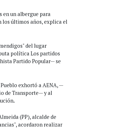
s en un albergue para
los últimos años, explica el
"mendigos" del lugar
puta política Los partidos
chista Partido Popular— se
l Pueblo exhortó a AENA, —
io de Transporte— y al
ución.
Almeida (PP), alcalde de
ancias", acordaron realizar