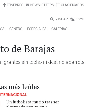
FÚNEBRES
NEWSLETTERS
CLASIFICADOS
BUSCAR
6,2ºC
LOS
GÉNERO
ESPECIALES
GALERÍAS
to de Barajas
migrantes sin techo ni destino abarrota
Las más leídas
NTERNACIONAL
Un futbolista murió tras ser
1
alcanzado por un rayo