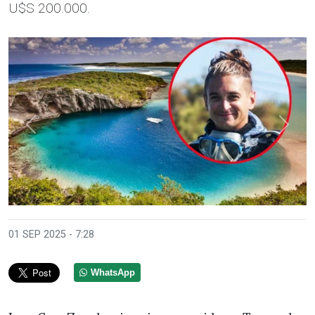
U$S 200.000.
Anterior
Sigui
01 SEP 2025 - 7:28
WhatsApp