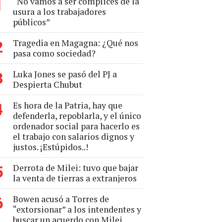
“No vamos a ser cómplices de la
1
usura a los trabajadores
públicos”
Tragedia en Magagna: ¿Qué nos
2
pasa como sociedad?
Luka Jones se pasó del PJ a
3
Despierta Chubut
Es hora de la Patria, hay que
4
defenderla, repoblarla, y el único
ordenador social para hacerlo es
el trabajo con salarios dignos y
justos. ¡Estúpidos..!
Derrota de Milei: tuvo que bajar
5
la venta de tierras a extranjeros
Bowen acusó a Torres de
6
“extorsionar” a los intendentes y
buscar un acuerdo con Milei