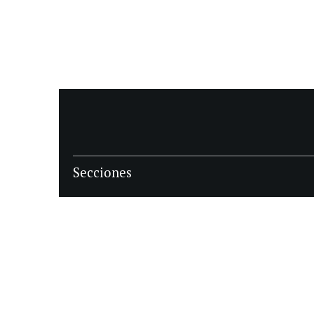
Secciones
POLÍTICA
POLICIALES
ECONOMIA
DEPORTES
MAGAZINE
SAPIENS
INTERNACIONAL
ESPECTÁCULOS