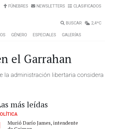
FÚNEBRES
NEWSLETTERS
CLASIFICADOS
BUSCAR
2,4ºC
LOS
GÉNERO
ESPECIALES
GALERÍAS
en el Garrahan
e la administración libertaria considera
Las más leídas
OLÍTICA
Murió Darío James, intendente
1
de Gaiman