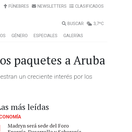
FÚNEBRES
NEWSLETTERS
CLASIFICADOS
BUSCAR
3,7ºC
LOS
GÉNERO
ESPECIALES
GALERÍAS
 los paquetes a Aruba
estran un creciente interés por los
Las más leídas
CONOMÍA
Madryn será sede del Foro
1
Energía, Desarrollo y Soberanía