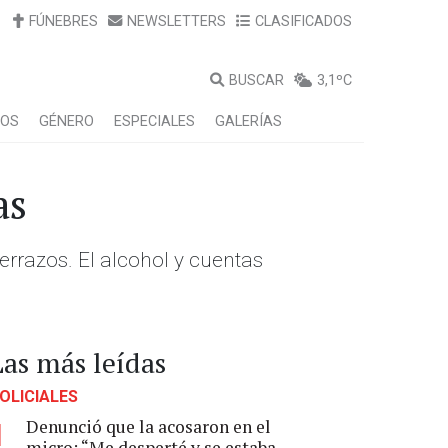
FÚNEBRES
NEWSLETTERS
CLASIFICADOS
BUSCAR
3,1ºC
LOS
GÉNERO
ESPECIALES
GALERÍAS
as
errazos. El alcohol y cuentas
Las más leídas
OLICIALES
Denunció que la acosaron en el
1
micro: “Me desperté y se estaba