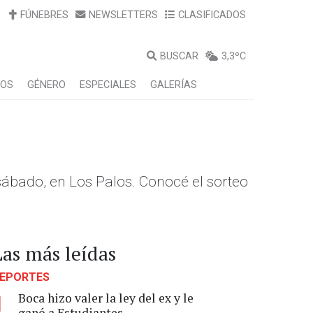
FÚNEBRES
NEWSLETTERS
CLASIFICADOS
BUSCAR
3,3ºC
LOS
GÉNERO
ESPECIALES
GALERÍAS
ábado, en Los Palos. Conocé el sorteo
Las más leídas
EPORTES
Boca hizo valer la ley del ex y le
1
ganó a Estudiantes