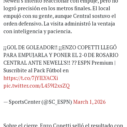
Newell’s intentó reaccionar con empuje, pero no
logró precisión en los metros finales. El local
empujó con su gente, aunque Central sostuvo el
orden defensivo. La visita administró la ventaja
con inteligencia y paciencia.
¡¡GOL DE GOLEADOR!! ¡¡ENZO COPETTI LLEGÓ
PARA EMPUJARLA Y PONER EL 2-0 DE ROSARIO
CENTRAL ANTE NEWELL'S!! ?? ESPN Premium |
Suscribite al Pack Fútbol en
https://t.co/7jYILYACXi
pic.twitter.com/L459l2xsZQ
— SportsCenter (@SC_ESPN)
March 1, 2026
Sobre el cierre, Enzo Copetti selló el resultado con