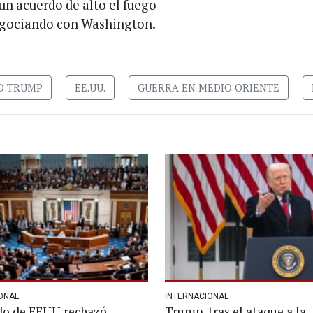
un acuerdo de alto el fuego
negociando con Washington.
D TRUMP
EE.UU.
GUERRA EN MEDIO ORIENTE
ONAL
INTERNACIONAL
do de EEUU rechazó
Trump, tras el ataque a la