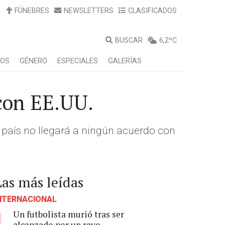
FÚNEBRES
NEWSLETTERS
CLASIFICADOS
BUSCAR
6,2ºC
LOS
GÉNERO
ESPECIALES
GALERÍAS
 con EE.UU.
 país no llegará a ningún acuerdo con
Las más leídas
NTERNACIONAL
Un futbolista murió tras ser
1
alcanzado por un rayo