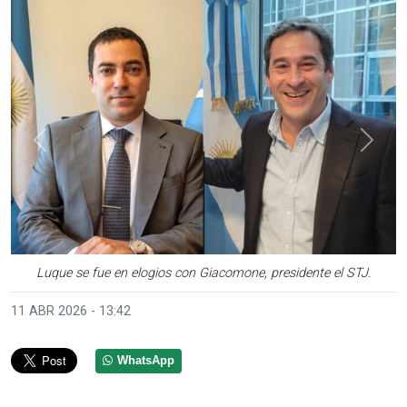
Anterior
Sigui
Luque se fue en elogios con Giacomone, presidente el STJ.
11 ABR 2026 - 13:42
WhatsApp