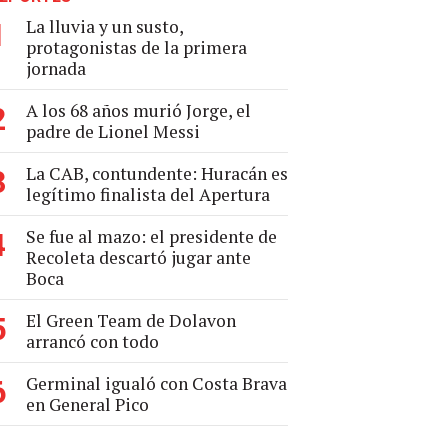
La lluvia y un susto,
1
protagonistas de la primera
jornada
A los 68 años murió Jorge, el
2
padre de Lionel Messi
La CAB, contundente: Huracán es
3
legítimo finalista del Apertura
Se fue al mazo: el presidente de
4
Recoleta descartó jugar ante
Boca
El Green Team de Dolavon
5
arrancó con todo
Germinal igualó con Costa Brava
6
en General Pico