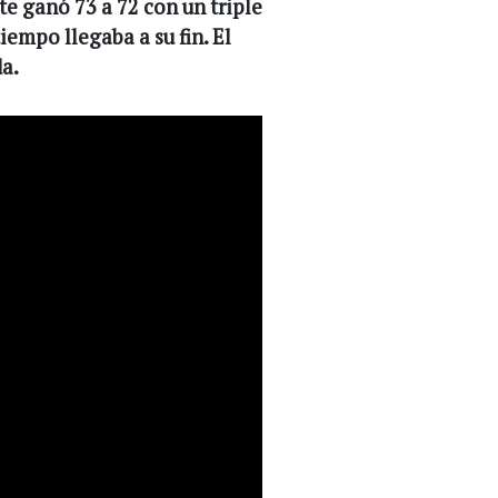
te ganó 73 a 72 con un triple
empo llegaba a su fin. El
a.