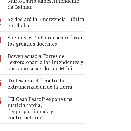
Murió Darío James, intendente
1
de Gaiman
Se declaró la Emergencia Hídrica
2
en Chubut
Sueldos: el Gobierno acordó con
3
los gremios docentes
Bowen acusó a Torres de
4
“extorsionar” a los intendentes y
buscar un acuerdo con Milei
Trelew marchó contra la
5
extranjerización de la tierra
“El Caso Pascoff expone una
6
Justicia tardía,
desproporcionada y
contradictoria”