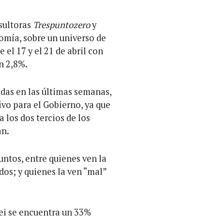
nsultoras
Trespuntozero
y
nomía, sobre un universo de
 el 17 y el 21 de abril con
n 2,8%.
idas en las últimas semanas,
ivo para el Gobierno, ya que
 los dos tercios de los
an.
untos, entre quienes ven la
dos; y quienes la ven “mal”
lei se encuentra un 33%