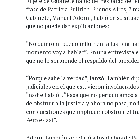
El jefe de Gabinete habló del respaldo del Pr
frase de Patricia Bullrich. Buenos Aires, 7 m
Gabinete, Manuel Adorni, habló de su situac
qué no puede dar explicaciones:
“No quiero ni puedo influir en la Justicia h
momento voy a hablar”. En una entrevista e
que no le sorprende el respaldo del presiden
“Porque sabe la verdad”, lanzó. También dij
judiciales en el que estuvieron involucrad
“nadie habló”. “Pasa que no perjudicamos a l
de obstruir a la Justicia y ahora no pasa, n
con cuestiones que impliquen obstruir el tra
Pero es así”.
Adorni también se refirió a los dichos de Pat