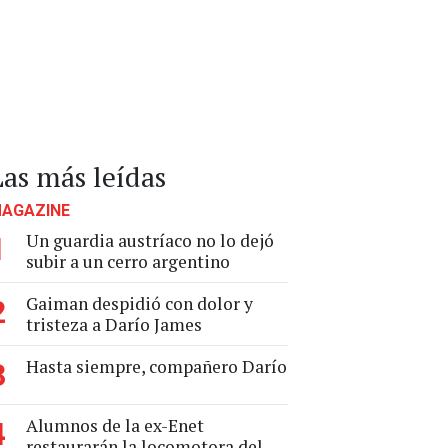
Las más leídas
AGAZINE
Un guardia austríaco no lo dejó
1
subir a un cerro argentino
Gaiman despidió con dolor y
2
tristeza a Darío James
Hasta siempre, compañero Darío
3
Alumnos de la ex-Enet
4
restaurarán la locomotora del