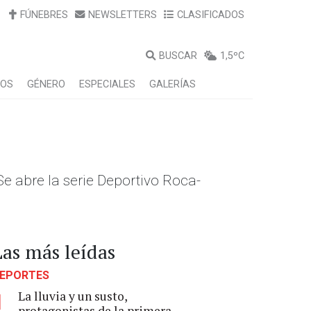
FÚNEBRES
NEWSLETTERS
CLASIFICADOS
BUSCAR
1,5ºC
LOS
GÉNERO
ESPECIALES
GALERÍAS
e abre la serie Deportivo Roca-
Las más leídas
EPORTES
La lluvia y un susto,
1
protagonistas de la primera