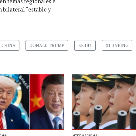
 en temas regionales e
bilateral “estable y
CHINA
DONALD TRUMP
EE.UU.
XI JINPING
ONAL
INTERNACIONAL