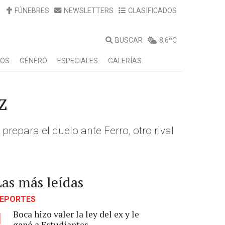
FÚNEBRES
NEWSLETTERS
CLASIFICADOS
BUSCAR
8,6ºC
LOS
GÉNERO
ESPECIALES
GALERÍAS
z
prepara el duelo ante Ferro, otro rival
Las más leídas
EPORTES
Boca hizo valer la ley del ex y le
1
ganó a Estudiantes