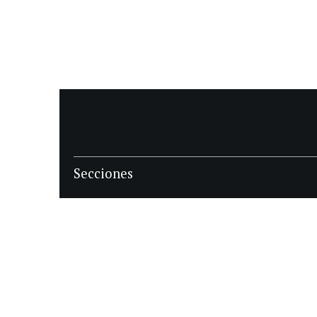
Secciones
POLÍTICA
POLICIALES
ECONOMIA
DEPORTES
MAGAZINE
SAPIENS
INTERNACIONAL
ESPECTÁCULOS