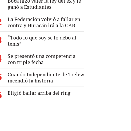
Boca hizo valer la ley del ex y le
1
ganó a Estudiantes
La Federación volvió a fallar en
2
contra y Huracán irá a la CAB
“Todo lo que soy se lo debo al
3
tenis”
Se presentó una competencia
4
con triple fecha
Cuando Independiente de Trelew
5
incendió la historia
Eligió bailar arriba del ring
6