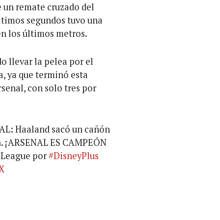
de un remate cruzado del
últimos segundos tuvo una
en los últimos metros.
 llevar la pelea por el
a, ya que terminó esta
rsenal, con solo tres por
L: Haaland sacó un cañón
uth. ¡ARSENAL ES CAMPEÓN
r League por
#DisneyPlus
X