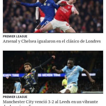
PREMIER LEAGUE
Arsenal y Chelsea igualaron en el clásico de Londres
PREMIER LEAGUE
Manchester City venció 3-2 al Leeds en un vibrante