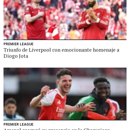
PREMIER LEAGUE
Triunfo de Liverpool con emocionante homenaje a
Diogo Jota
PREMIER LEAGUE