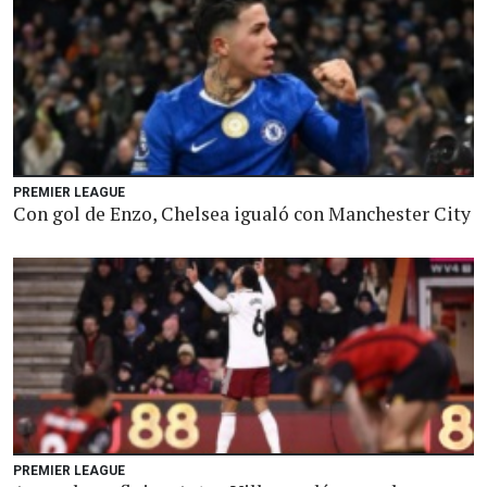
PREMIER LEAGUE
Con gol de Enzo, Chelsea igualó con Manchester City
PREMIER LEAGUE