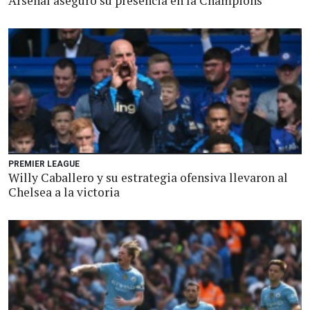
Arsenal aseguró su presencia en la Champions
PREMIER LEAGUE
Willy Caballero y su estrategia ofensiva llevaron al
Chelsea a la victoria