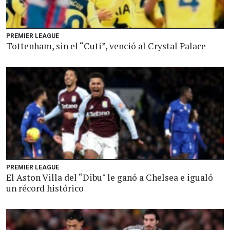
PREMIER LEAGUE
Tottenham, sin el “Cuti”, venció al Crystal Palace
PREMIER LEAGUE
El Aston Villa del “Dibu" le ganó a Chelsea e igualó
un récord histórico