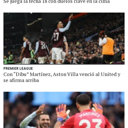
Se juega la fecha 18 con duelos clave en la cima
PREMIER LEAGUE
Con “Dibu” Martínez, Aston Villa venció al United y
se afirma arriba