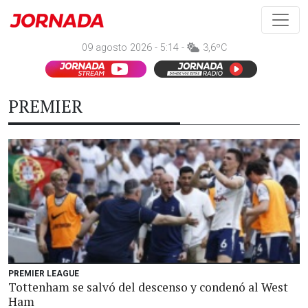
09 agosto 2026 - 5:14 -
3,6ºC
PREMIER
PREMIER LEAGUE
Tottenham se salvó del descenso y condenó al West
Ham