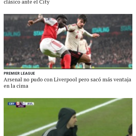
clásico ante el City
PREMIER LEAGUE
Arsenal no pudo con Liverpool pero sacó más ventaja
en la cima