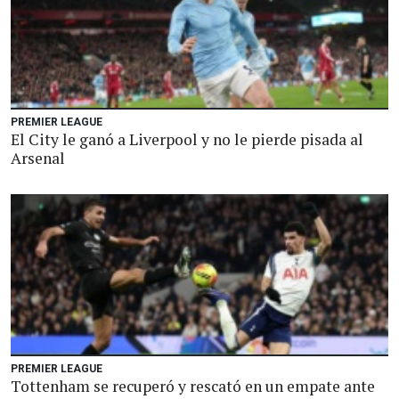
PREMIER LEAGUE
El City le ganó a Liverpool y no le pierde pisada al
Arsenal
PREMIER LEAGUE
Tottenham se recuperó y rescató en un empate ante