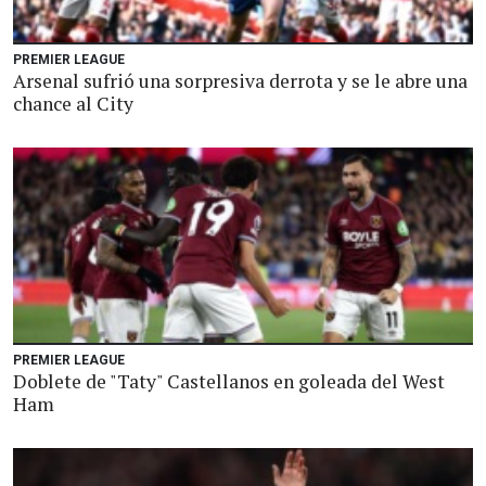
PREMIER LEAGUE
Arsenal sufrió una sorpresiva derrota y se le abre una
chance al City
PREMIER LEAGUE
Doblete de "Taty" Castellanos en goleada del West
Ham