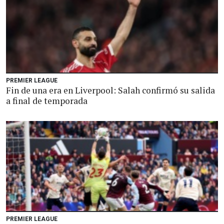
PREMIER LEAGUE
Fin de una era en Liverpool: Salah confirmó su salida
a final de temporada
PREMIER LEAGUE