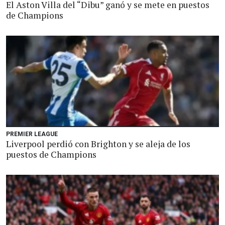
El Aston Villa del “Dibu” ganó y se mete en puestos
de Champions
PREMIER LEAGUE
Liverpool perdió con Brighton y se aleja de los
puestos de Champions