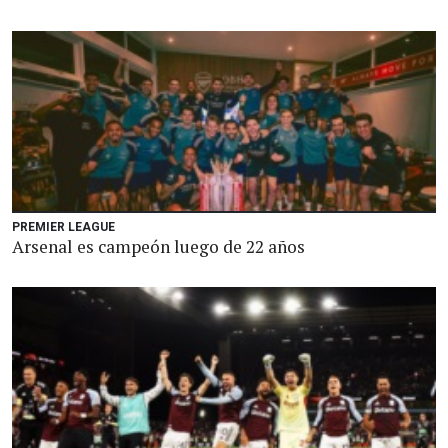
PREMIER LEAGUE
Arsenal es campeón luego de 22 años