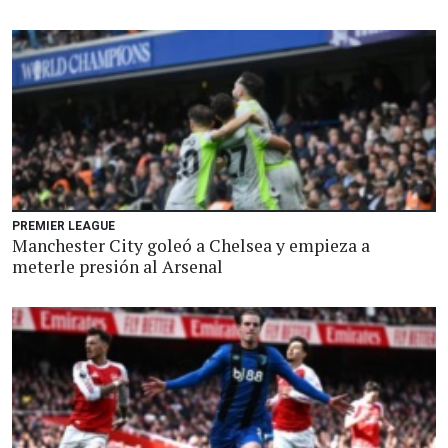
PREMIER LEAGUE
Manchester City goleó a Chelsea y empieza a
meterle presión al Arsenal