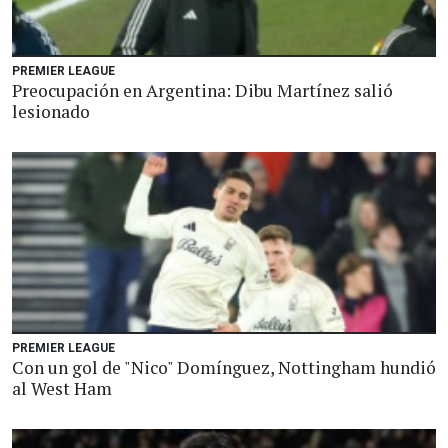
PREMIER LEAGUE
Preocupación en Argentina: Dibu Martínez salió
lesionado
PREMIER LEAGUE
Con un gol de "Nico" Domínguez, Nottingham hundió
al West Ham