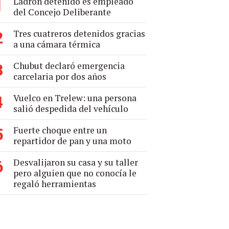
Ladrón detenido es empleado
1
del Concejo Deliberante
Tres cuatreros detenidos gracias
2
a una cámara térmica
Chubut declaró emergencia
3
carcelaria por dos años
Vuelco en Trelew: una persona
4
salió despedida del vehículo
Fuerte choque entre un
5
repartidor de pan y una moto
Desvalijaron su casa y su taller
6
pero alguien que no conocía le
regaló herramientas