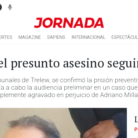
ORTES
MAGAZINE
SAPIENS
INTERNACIONAL
ESPECTÁCU
el presunto asesino segui
unales de Trelew, se confirmó la prisión prevent
ía a cabo la audiencia preliminar en un caso que 
triplemente agravado en perjuicio de Adriano Mill
P