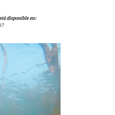
stá disponible en:
i?