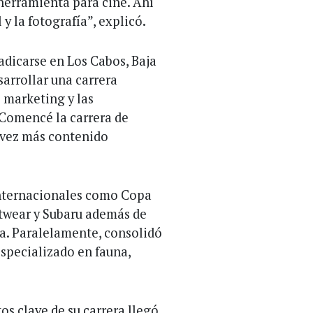
erramienta para cine. Ahí
 la fotografía”, explicó.
adicarse en Los Cabos, Baja
arrollar una carrera
l marketing y las
Comencé la carrera de
 vez más contenido
internacionales como Copa
rtwear y Subaru además de
ra. Paralelamente, consolidó
especializado en fauna,
s clave de su carrera llegó