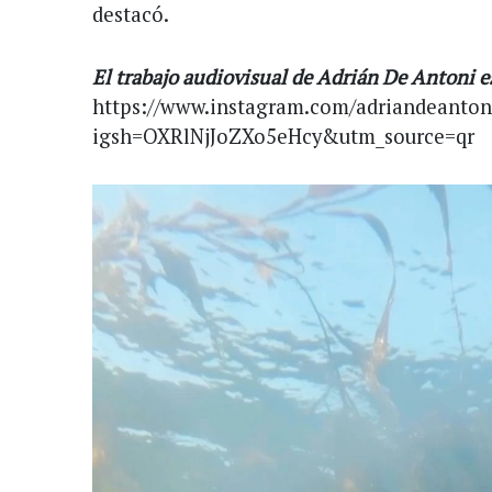
destacó.
El trabajo audiovisual de Adrián De Antoni e
https://www.instagram.com/adriandeanton
igsh=OXRlNjJoZXo5eHcy&utm_source=qr