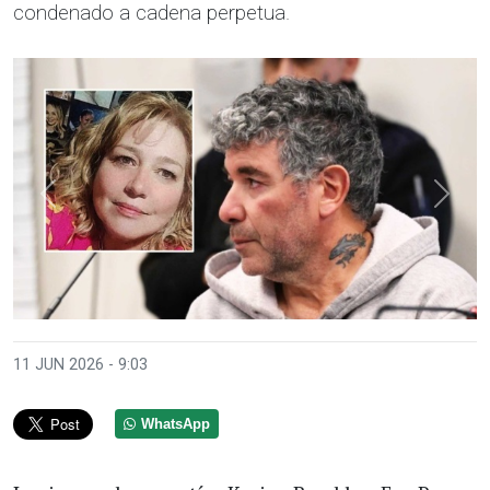
condenado a cadena perpetua.
Anterior
Sigui
11 JUN 2026 - 9:03
WhatsApp