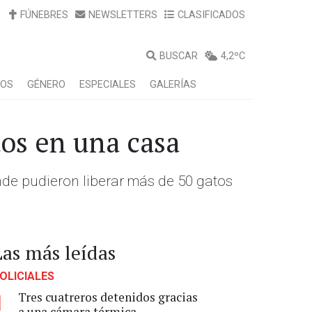
FÚNEBRES
NEWSLETTERS
CLASIFICADOS
BUSCAR
4,2ºC
LOS
GÉNERO
ESPECIALES
GALERÍAS
os en una casa
nde pudieron liberar más de 50 gatos
Las más leídas
OLICIALES
Tres cuatreros detenidos gracias
1
a una cámara térmica