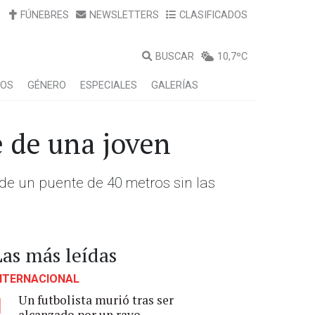
FÚNEBRES
NEWSLETTERS
CLASIFICADOS
BUSCAR
10,7ºC
LOS
GÉNERO
ESPECIALES
GALERÍAS
e de una joven
de un puente de 40 metros sin las
Las más leídas
NTERNACIONAL
Un futbolista murió tras ser
1
alcanzado por un rayo