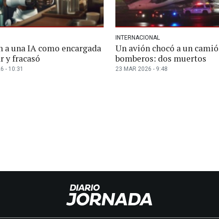
INTERNACIONAL
n a una IA como encargada
Un avión chocó a un camió
r y fracasó
bomberos: dos muertos
6 - 10:31
23 MAR 2026 - 9:48