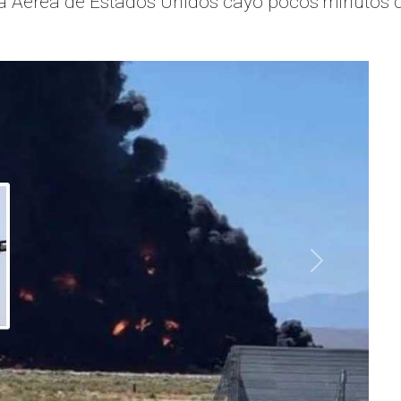
za Aérea de Estados Unidos cayó pocos minutos 
Siguiente