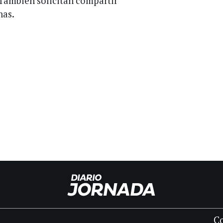
También solicitan compartir
nas.
C