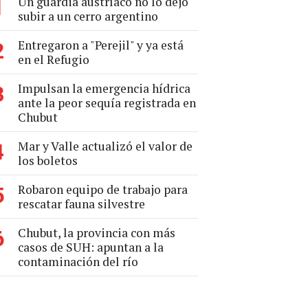
Un guardia austríaco no lo dejó
1
subir a un cerro argentino
Entregaron a "Perejil" y ya está
2
en el Refugio
Impulsan la emergencia hídrica
3
ante la peor sequía registrada en
Chubut
Mar y Valle actualizó el valor de
4
los boletos
Robaron equipo de trabajo para
5
rescatar fauna silvestre
Chubut, la provincia con más
6
casos de SUH: apuntan a la
contaminación del río