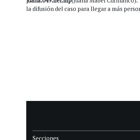
juana.049.fiel.mp
(Juana Mabel Curiñanco). 
la difusión del caso para llegar a más perso
Secciones