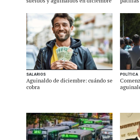
sueldos y aguinaldos en diciembre
patillas
SALARIOS
POLÍTICA
Aguinaldo de diciembre: cuándo se
Comenza
cobra
aguinal