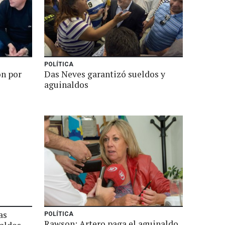
POLÍTICA
ón por
Das Neves garantizó sueldos y
aguinaldos
as
POLÍTICA
Rawson: Artero paga el aguinaldo