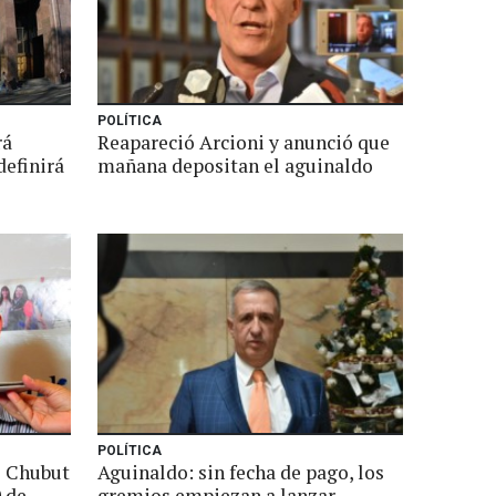
POLÍTICA
rá
Reapareció Arcioni y anunció que
definirá
mañana depositan el aguinaldo
POLÍTICA
e Chubut
Aguinaldo: sin fecha de pago, los
0 de
gremios empiezan a lanzar