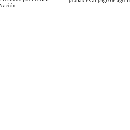
probables al pago de agui
 Nación