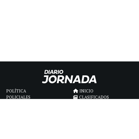
POLÍTICA
INICIO
POLICIALES
CLASIFICADOS
ECONOMIA
FÚNEBRES
DEPORTES
MAGAZINE
SAPIENS
INTERNACIONAL
ESPECTÁCULOS